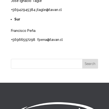
José Ignacio Tagle
+56942945384 jtagle@tavan.cl
Sur
Francisco Peña
+56966597298 fpena@tavan.cl