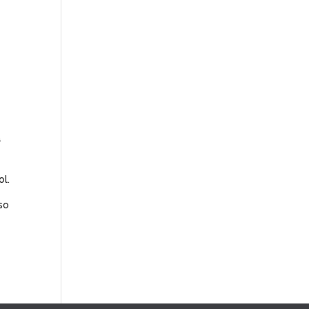
a
ol.
so