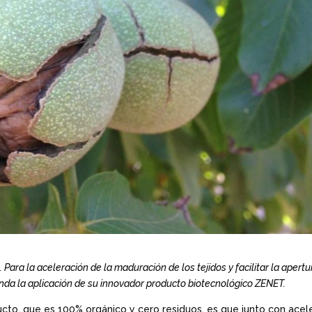
ara la aceleración de la maduración de los tejidos y facilitar la apertu
enda la aplicación de su innovador producto biotecnológico ZENET.
cto, que es 100% orgánico y cero residuos, es que junto con acel