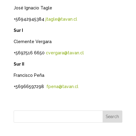
José Ignacio Tagle
+56942945384
jtagle@tavan.cl
Sur I
Clemente Vergara
+5697516 6650
cvergara@tavan.cl
Sur II
Francisco Peña
+56966597298
fpena@tavan.cl